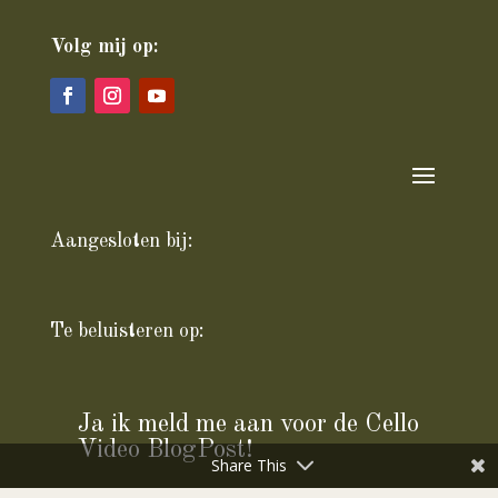
Studio Velp:
Zutphensestraatweg 44
6881 WS Velp (GE)

06 – 1818 9005

info@celloverkoop.nl
Volg mij op:
Share This
Aangesloten bij: