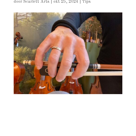
door
Scarlett Arts
|
okt 25, 2024
|
Tips