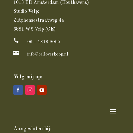
1013 BD Amsterdam
(Houthavens)
Studio Velp:
Zutphensestraatweg 44
6881 WS Velp (GE)

06 – 1818 9005

info@celloverkoop.nl
Volg mij op:
Aangesloten bij: