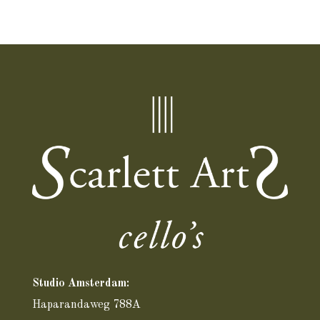
Studio Amsterdam:
Haparandaweg 788A