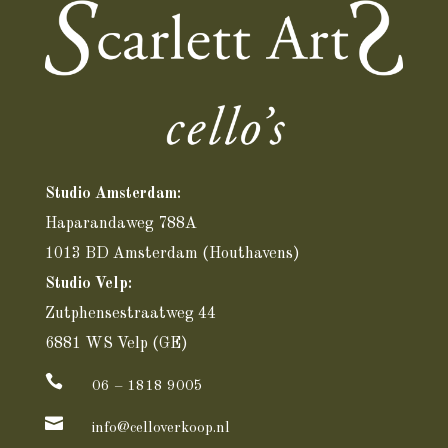
Studio Amsterdam:
Haparandaweg 788A
1013 BD Amsterdam
(Houthavens)
Studio Velp:
Zutphensestraatweg 44
6881 WS Velp (GE)

06 – 1818 9005

info@celloverkoop.nl