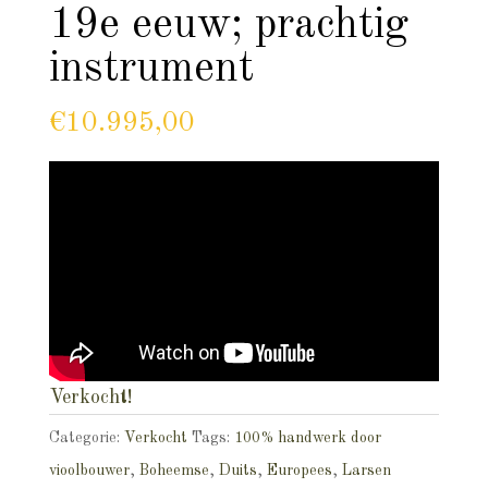
19e eeuw; prachtig
instrument
€
10.995,00
Verkocht!
Categorie:
Verkocht
Tags:
100% handwerk door
vioolbouwer
,
Boheemse
,
Duits
,
Europees
,
Larsen