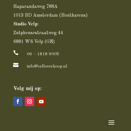
Haparandaweg 788A
1013 BD Amsterdam
(Houthavens)
Studio Velp:
Zutphensestraatweg 44
6881 WS Velp (GE)

06 – 1818 9005

info@celloverkoop.nl
Volg mij op: