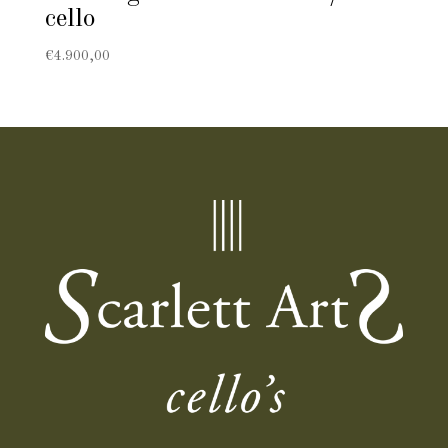
cello
€
4.900,00