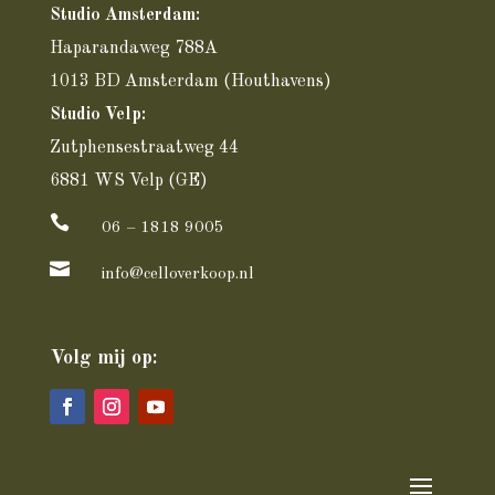
Studio Amsterdam:
Haparandaweg 788A
1013 BD Amsterdam
(Houthavens)
Studio Velp:
Zutphensestraatweg 44
6881 WS Velp (GE)

06 – 1818 9005

info@celloverkoop.nl
Volg mij op: