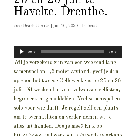
25 en 26 juli te
Havelte, Drenthe.
door
Scarlett Arts
|
jun 10, 2020
|
Podcast
Audiospeler
00:00
00:00
Wil je verzekerd zijn van een weekend lang
samenspel op 1,5 meter afstand, geef je dan
op voor het tweede Celloweekend op 25 en 26
juli. Dit weekend is voor volwassen cellisten,
beginners en gemiddelden. Veel samenspel en
solo voor wie durft. Je regelt zelf een plaats
om te overnachten en verder nemen we je
alles uit handen. Doe je mee? Kijk op
http://www.celloverkoop.nl/agenda/worksho