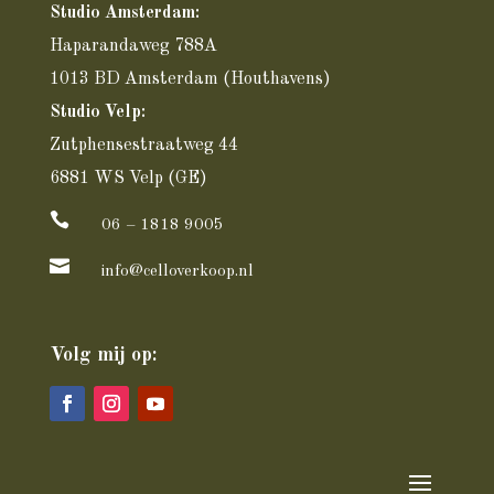
Studio Amsterdam:
Haparandaweg 788A
1013 BD Amsterdam
(Houthavens)
Studio Velp:
Zutphensestraatweg 44
6881 WS Velp (GE)

06 – 1818 9005

info@celloverkoop.nl
Volg mij op: