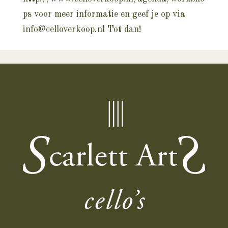
ps
voor meer informatie en geef je op via
info@celloverkoop.nl
Tot dan!