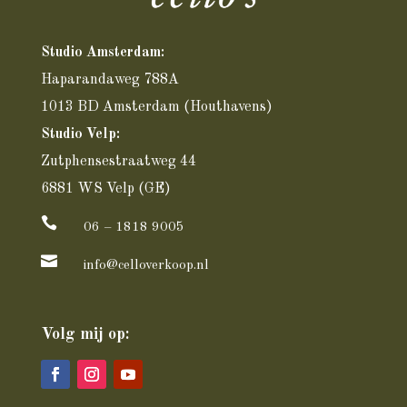
Studio Amsterdam:
Haparandaweg 788A
1013 BD Amsterdam
(Houthavens)
Studio Velp:
Zutphensestraatweg 44
6881 WS Velp (GE)

06 – 1818 9005

info@celloverkoop.nl
Volg mij op: