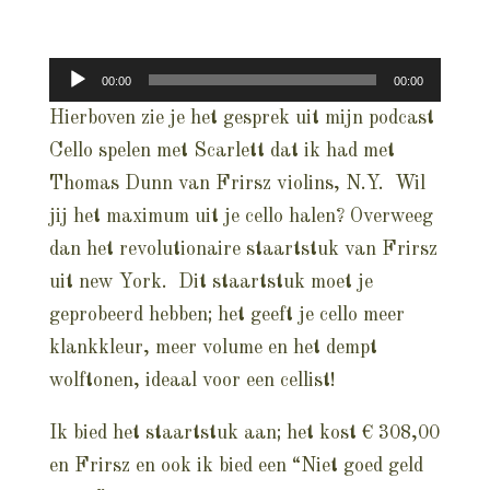
Audiospeler
00:00
00:00
Hierboven zie je het gesprek uit mijn podcast
Cello spelen met Scarlett dat ik had met
Thomas Dunn van Frirsz violins, N.Y. Wil
jij het maximum uit je cello halen? Overweeg
dan het revolutionaire staartstuk van Frirsz
uit new York. Dit staartstuk moet je
geprobeerd hebben; het geeft je cello meer
klankkleur, meer volume en het dempt
wolftonen, ideaal voor een cellist!
Ik bied het staartstuk aan; het kost € 308,00
en Frirsz en ook ik bied een “Niet goed geld