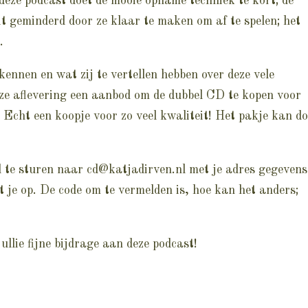
deze podcast doet de mooie opname techniek te kort; de
of
it geminderd door ze klaar te maken om af te spelen; het
te
.
verl
ennen en wat zij te vertellen hebben over deze vele
eze aflevering een aanbod om de dubbel CD te kopen voor
. Echt een koopje voor zo veel kwaliteit! Het pakje kan d
l te sturen naar
cd@katjadirven.nl
met je adres gegevens
 je op. De code om te vermelden is, hoe kan het anders;
llie fijne bijdrage aan deze podcast!