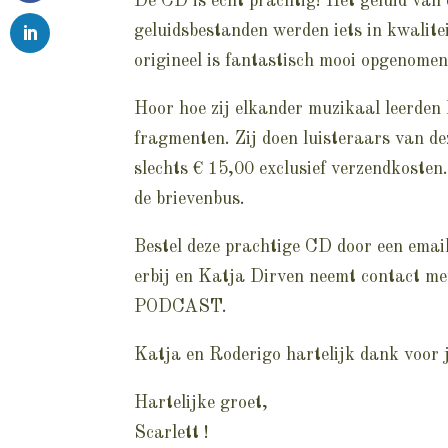
De CD is echt prachtig! Het geluid van 
geluidsbestanden werden iets in kwalite
origineel is fantastisch mooi opgenomen
Hoor hoe zij elkander muzikaal leerden k
fragmenten. Zij doen luisteraars van d
slechts € 15,00 exclusief verzendkosten
de brievenbus.
Bestel deze prachtige CD door een emai
erbij en Katja Dirven neemt contact met
PODCAST.
Katja en Roderigo hartelijk dank voor ju
Hartelijke groet,
Scarlett !