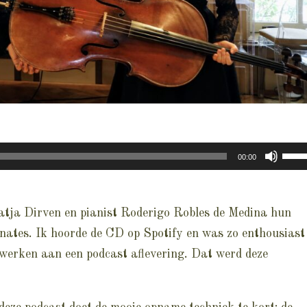
Gebr
00:00
Omh
pijlt
Katja Dirven en pianist Roderigo Robles de Medina hun
om
onates. Ik hoorde de CD op Spotify en was zo enthousiast
het
 werken aan een podcast aflevering. Dat werd deze
vol
te
ver