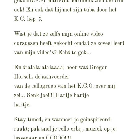
gekocht????) Mariëtta herinnert zich die trui
ook! En ook dat hij met zijn tuba door het
K.C. liep. ?.
Wist je dat ze zelfs mijn online video
cursussen heeft gekocht omdat ze zoveel leert
van mijn video’s? Echt te gek…
En tralalalalalaaaa; hoor wat Gregor
Horsch, de aanvoerder
van de cellogroep van het K.C.O. over mij
zei… Senk joe!!!! Hartje hartje
hartje.
Stay tuned, en wanneer je geinspireerd
raakt; pak snel je cello erbij, muziek op je
lessenaar en GOOOO!!!!