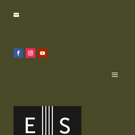

info@celloverkoop.nl
Volg mij op:
Aangesloten bij: