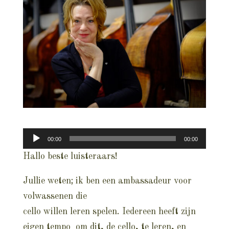
Audiospeler
00:00
00:00
Hallo beste luisteraars!
Jullie weten; ik ben een ambassadeur voor
volwassenen die
cello willen leren spelen. Iedereen heeft zijn
eigen tempo om dit, de cello, te leren, en