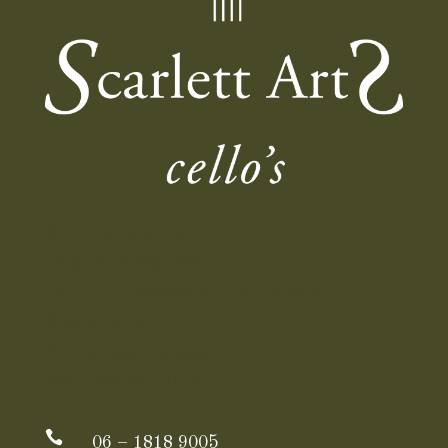
Studio Amsterdam:
Haparandaweg 788A
1013 BD Amsterdam
(Houthavens)
Studio Velp:
Zutphensestraatweg 44
6881 WS Velp (GE)

06 – 1818 9005